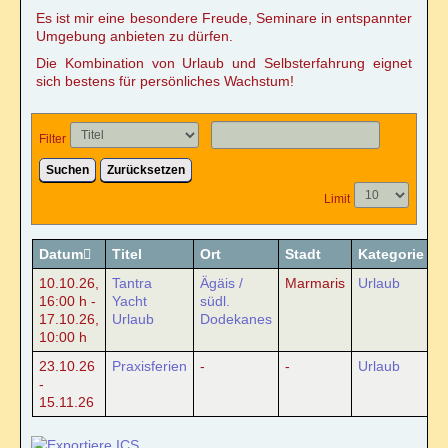
Online Sexualitätskongress
Es ist mir eine besondere Freude, Seminare in entspannter
Umgebung anbieten zu dürfen.
Die Kombination von Urlaub und Selbsterfahrung eignet
Hara meets Wombpower
sich bestens für persönliches Wachstum!
Tantramassage als alternative Heilmethode?
Filter
REIKI/WELLNESS
Suchen
Zurücksetzen
Limit
Reiki-Anwendung
Datum
Titel
Ort
Stadt
Kategorie
Reiki-Wohlfühlmassage
10.10.26
,
Tantra
Ägäis /
Marmaris
Urlaub
16:00 h
-
Yacht
südl.
Ohrkerzen-Ritual
17.10.26
,
Urlaub
Dodekanes
10:00 h
23.10.26
Praxisferien
-
-
Urlaub
Mobiler Service
-
15.11.26
TERMINKALENDER