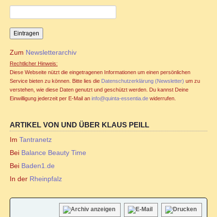
Familienstellen und Sexualität
Familienstellen und Tantra
Zum
Newsletterarchiv
TANTRA
Rechtlicher Hinweis:
Diese Webseite nützt die eingetragenen Informationen um einen persönlichen
Jahreszyklen
Service bieten zu können. Bitte lies die
Datenschutzerklärung (Newsletter)
um zu
verstehen, wie diese Daten genutzt und geschützt werden. Du kannst Deine
Einwilligung jederzeit per E-Mail an
info@quinta-essentia.de
widerrufen.
Seminare für Paare
ARTIKEL VON UND ÜBER KLAUS PEILL
Ablauf Tantraseminar
Im
Tantranetz
Bei
Balance Beauty Time
Ablauf Tantraritual
Bei
Baden1.de
Tantranetz / Connection-Newsletter
In der
Rheinpfalz
Online Tantra Kongress 2020