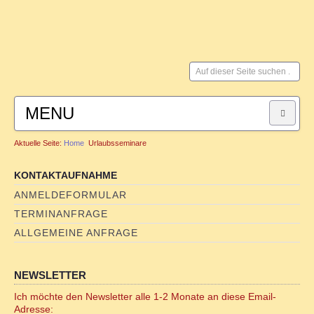
Suchen
...
MENU
Aktuelle Seite:
Home
Urlaubsseminare
HOME
KONTAKTAUFNAHME
SYSTEMISCHE BERATUNG
ANMELDEFORMULAR
TERMINANFRAGE
für Paare
ALLGEMEINE ANFRAGE
für Männer
NEWSLETTER
FAMILIENSTELLEN
Ich möchte den Newsletter alle 1-2 Monate an diese Email-
Adresse: