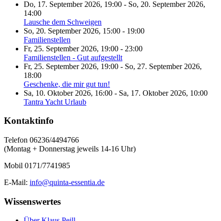
Do, 17. September 2026
,
19:00
-
So, 20. September 2026
,
14:00
Lausche dem Schweigen
So, 20. September 2026
,
15:00
-
19:00
Familienstellen
Fr, 25. September 2026
,
19:00
-
23:00
Familienstellen - Gut aufgestellt
Fr, 25. September 2026
,
19:00
-
So, 27. September 2026
,
18:00
Geschenke, die mir gut tun!
Sa, 10. Oktober 2026
,
16:00
-
Sa, 17. Oktober 2026
,
10:00
Tantra Yacht Urlaub
Kontaktinfo
Telefon 06236/4494766
(Montag + Donnerstag jeweils 14-16 Uhr)
Mobil 0171/7741985
E-Mail:
info@quinta-essentia.de
Wissenswertes
Über Klaus Peill