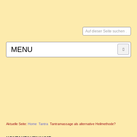
Suchen
...
MENU
HOME
SYSTEMISCHE BERATUNG
für Paare
für Männer
Aktuelle Seite:
Home
Tantra
Tantramassage als alternative Heilmethode?
FAMILIENSTELLEN