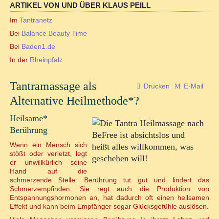
ARTIKEL VON UND ÜBER KLAUS PEILL
Online Sexualitätskongress
Im
Tantranetz
Hara meets Wombpower
Bei
Balance Beauty Time
Bei
Baden1.de
Tantramassage als alternative Heilmethode?
In der
Rheinpfalz
REIKI/WELLNESS
Tantramassage als
Drucken
E-Mail
Alternative Heilmethode*?
Reiki-Anwendung
Heilsame*
Berührung
Reiki-Wohlfühlmassage
Wenn ein Mensch sich
stößt oder verletzt, legt
Ohrkerzen-Ritual
er unwillkürlich seine
Hand auf die
schmerzende Stelle: Berührung tut gut und lindert das
Mobiler Service
Schmerzempfinden. Sie regt auch die Produktion von
Entspannungshormonen an, hat dadurch oft einen heilsamen
TERMINKALENDER
Effekt und kann beim Empfänger sogar Glücksgefühle auslösen.