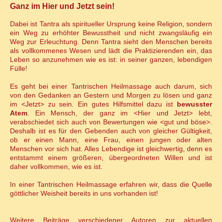
Ganz im Hier und Jetzt sein!
Dabei ist Tantra als spiritueller Ursprung keine Religion, sondern
ein Weg zu erhöhter Bewusstheit und nicht zwangsläufig ein
Weg zur Erleuchtung. Denn Tantra sieht den Menschen bereits
als vollkommenes Wesen und lädt die Praktizierenden ein, das
Leben so anzunehmen wie es ist: in seiner ganzen, lebendigen
Fülle!
Es geht bei einer Tantrischen Heilmassage auch darum, sich
von den Gedanken an Gestern und Morgen zu lösen und ganz
im <Jetzt> zu sein. Ein gutes Hilfsmittel dazu ist
bewusster
Atem
. Ein Mensch, der ganz im <Hier und Jetzt> lebt,
verabschiedet sich auch von Bewertungen wie <gut und böse>.
Deshalb ist es für den Gebenden auch von gleicher Gültigkeit,
ob er einen Mann, eine Frau, einen jungen oder alten
Menschen vor sich hat. Alles Lebendige ist gleichwertig, denn es
entstammt einem größeren, übergeordneten Willen und ist
daher vollkommen, wie es ist.
In einer Tantrischen Heilmassage erfahren wir, dass die Quelle
göttlicher Weisheit bereits in uns vorhanden ist!
Weitere Beiträge verschiedener Autoren zur aktuellen