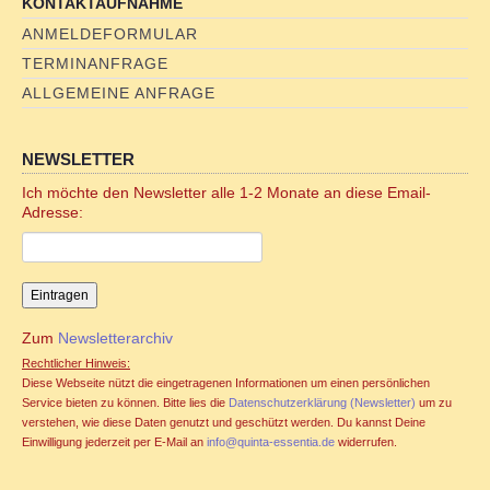
KONTAKTAUFNAHME
Familienstellen und Sexualität
ANMELDEFORMULAR
TERMINANFRAGE
Familienstellen und Tantra
ALLGEMEINE ANFRAGE
TANTRA
NEWSLETTER
Jahreszyklen
Ich möchte den Newsletter alle 1-2 Monate an diese Email-
Adresse:
Seminare für Paare
Ablauf Tantraseminar
Zum
Newsletterarchiv
Ablauf Tantraritual
Rechtlicher Hinweis:
Diese Webseite nützt die eingetragenen Informationen um einen persönlichen
Tantranetz / Connection-Newsletter
Service bieten zu können. Bitte lies die
Datenschutzerklärung (Newsletter)
um zu
verstehen, wie diese Daten genutzt und geschützt werden. Du kannst Deine
Einwilligung jederzeit per E-Mail an
info@quinta-essentia.de
widerrufen.
Online Tantra Kongress 2020