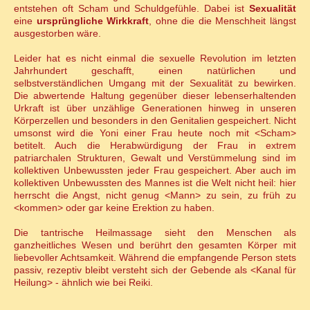
entstehen oft Scham und Schuldgefühle. Dabei ist
Sexualität
eine
ursprüngliche Wirkkraft
, ohne die die Menschheit längst
ausgestorben wäre.
Leider hat es nicht einmal die sexuelle Revolution im letzten
Jahrhundert geschafft, einen natürlichen und
selbstverständlichen Umgang mit der Sexualität zu bewirken.
Die abwertende Haltung gegenüber dieser lebenserhaltenden
Urkraft ist über unzählige Generationen hinweg in unseren
Körperzellen und besonders in den Genitalien gespeichert. Nicht
umsonst wird die Yoni einer Frau heute noch mit <Scham>
betitelt. Auch die Herabwürdigung der Frau in extrem
patriarchalen Strukturen, Gewalt und Verstümmelung sind im
kollektiven Unbewussten jeder Frau gespeichert. Aber auch im
kollektiven Unbewussten des Mannes ist die Welt nicht heil: hier
herrscht die Angst, nicht genug <Mann> zu sein, zu früh zu
<kommen> oder gar keine Erektion zu haben.
Die tantrische Heilmassage sieht den Menschen als
ganzheitliches Wesen und berührt den gesamten Körper mit
liebevoller Achtsamkeit. Während die empfangende Person stets
passiv, rezeptiv bleibt versteht sich der Gebende als <Kanal für
Heilung> - ähnlich wie bei Reiki.