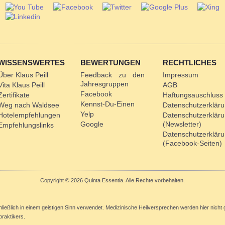
WISSENSWERTES
BEWERTUNGEN
RECHTLICHES
Über Klaus Peill
Feedback zu den
Impressum
Jahresgruppen
Vita Klaus Peill
AGB
Facebook
Zertifikate
Haftungsauschluss
Kennst-Du-Einen
Weg nach Waldsee
Datenschutzerklär
Yelp
Hotelempfehlungen
Datenschutzerklär
Google
(Newsletter)
Empfehlungslinks
Datenschutzerklär
(Facebook-Seiten)
Copyright © 2026 Quinta Essentia. Alle Rechte vorbehalten.
hließlich in einem geistigen Sinn verwendet. Medizinische Heilversprechen werden hier nic
lpraktikers.